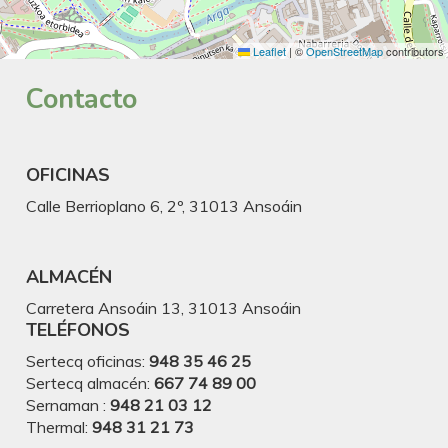
Leaflet
|
©
OpenStreetMap
contributors
Contacto
OFICINAS
Calle Berrioplano 6, 2º, 31013 Ansoáin
ALMACÉN
Carretera Ansoáin 13, 31013 Ansoáin
TELÉFONOS
Sertecq oficinas:
948 35 46 25
Sertecq almacén:
667 74 89 00
Sernaman :
948 21 03 12
Thermal:
948 31 21 73