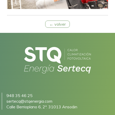
← volver
948 35 46 25
sertecq@stqenergia.com
Calle Berrioplano 6, 2ª. 31013 Ansoáin